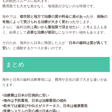
も比較的スムーズに取れます。
費用面でも大きな差がなく、地域差が少ないのも特徴です。
海外では、
都市部と地方で治療の質や料金に差があったり
、
保険の
有無によって受けられる治療が大きく変わったり
します。
さらに「歯科治療は
高いから最低限で済ませたい
」と考える人も多
く、結果として
必要な治療が後回し
になりやすい傾向もあります。
そのため、海外から日本に帰国した人が「
日本の歯科は質が高くて
安い
」と感動するケースが多いのです。
まとめ
海外と日本の歯科治療事情には、費用や文化の面で大きな違いがあ
ります。
•治療費は日本が圧倒的に安い
•海外は予防重視、日本は治療重視の傾向
•欧米では歯並びや白さがステータス、日本は健康重視
•医療システムの安心感は日本が高い