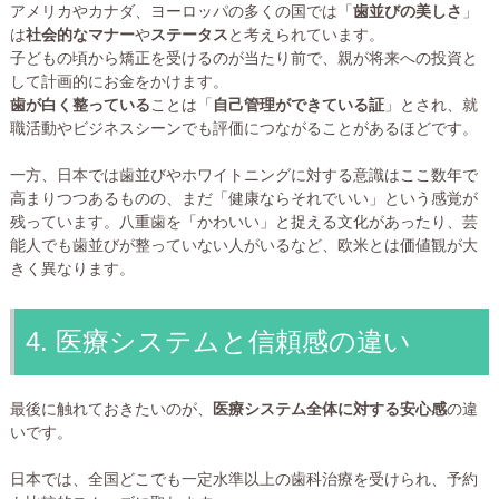
アメリカやカナダ、ヨーロッパの多くの国では「
歯並びの美しさ
」
は
社会的なマナー
や
ステータス
と考えられています。
子どもの頃から矯正を受けるのが当たり前で、親が将来への投資と
して計画的にお金をかけます。
歯が白く整っている
ことは「
自己管理ができている証
」とされ、就
職活動やビジネスシーンでも評価につながることがあるほどです。
一方、日本では歯並びやホワイトニングに対する意識はここ数年で
高まりつつあるものの、まだ「健康ならそれでいい」という感覚が
残っています。八重歯を「かわいい」と捉える文化があったり、芸
能人でも歯並びが整っていない人がいるなど、欧米とは価値観が大
きく異なります。
4. 医療システムと信頼感の違い
最後に触れておきたいのが、
医療システム全体に対する安心感
の違
いです。
日本では、全国どこでも一定水準以上の歯科治療を受けられ、予約