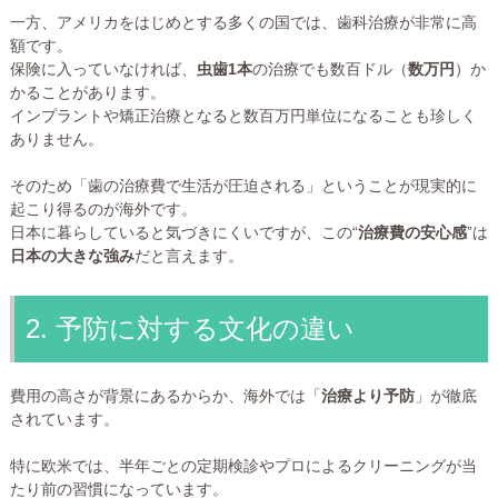
一方、アメリカをはじめとする多くの国では、歯科治療が非常に高
額です。
保険に入っていなければ、
虫歯1本
の治療でも数百ドル（
数万円
）か
かることがあります。
インプラントや矯正治療となると数百万円単位になることも珍しく
ありません。
そのため「歯の治療費で生活が圧迫される」ということが現実的に
起こり得るのが海外です。
日本に暮らしていると気づきにくいですが、この“
治療費の安心感
”は
日本の大きな強み
だと言えます。
2. 予防に対する文化の違い
費用の高さが背景にあるからか、海外では「
治療より予防
」が徹底
されています。
特に欧米では、半年ごとの定期検診やプロによるクリーニングが当
たり前の習慣になっています。